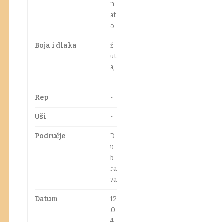
n
at
o
Boja i dlaka
ž
ut
a,
-
Rep
-
Uši
-
Područje
D
u
b
ra
va
Datum
12
.0
4.