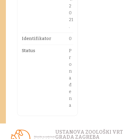
2
0
21
.
Identifikator
0
Status
P
r
o
n
a
đ
e
n
a
USTANOVA ZOOLOŠKI VRT
GRADA ZAGREBA