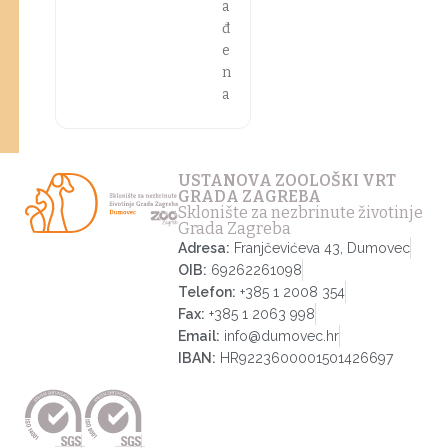
a
đ
e
n
a
USTANOVA ZOOLOŠKI VRT
GRADA ZAGREBA
Sklonište za nezbrinute životinje
Grada Zagreba
Adresa:
Franjčevićeva 43, Dumovec
OIB:
69262261098
Telefon:
+385 1 2008 354
Fax:
+385 1 2063 998
Email:
info@dumovec.hr
IBAN:
HR9223600001501426697