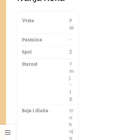
Vrsta
P
as
Pasmina
-
Spol
Ž
Starost
7
m
j.
–
1
g.
Boja i dlaka
tr
o
b
oj
n