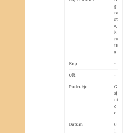
g
ra
st
a,
k
ra
tk
a
Rep
-
Uši
-
Područje
G
aj
ni
c
e
Datum
0
1.