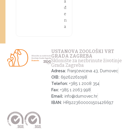
a
đ
e
n
a
USTANOVA ZOOLOŠKI VRT
GRADA ZAGREBA
Sklonište za nezbrinute životinje
Grada Zagreba
Adresa:
Franjčevićeva 43, Dumovec
OIB:
69262261098
Telefon:
+385 1 2008 354
Fax:
+385 1 2063 998
Email:
info@dumovec.hr
IBAN:
HR9223600001501426697