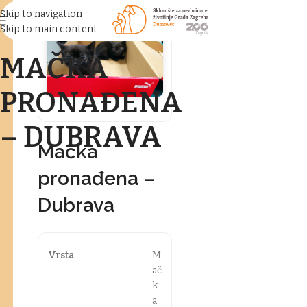
Skip to navigation
Skip to main content
MAČKA
PRONAĐENA
– DUBRAVA
Mačka
pronađena –
Dubrava
Vrsta
M
ač
k
a