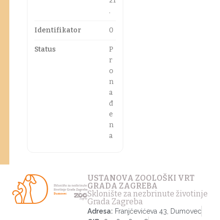
21
.
Identifikator
0
Status
P
r
o
n
a
đ
e
n
a
USTANOVA ZOOLOŠKI VRT
GRADA ZAGREBA
Sklonište za nezbrinute životinje
Grada Zagreba
Adresa:
Franjčevićeva 43, Dumovec