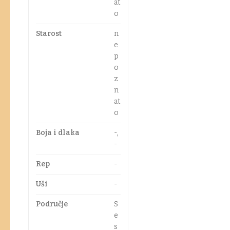
at
o
Starost
n
e
p
o
z
n
at
o
Boja i dlaka
-,
-
Rep
-
Uši
-
Područje
S
e
s