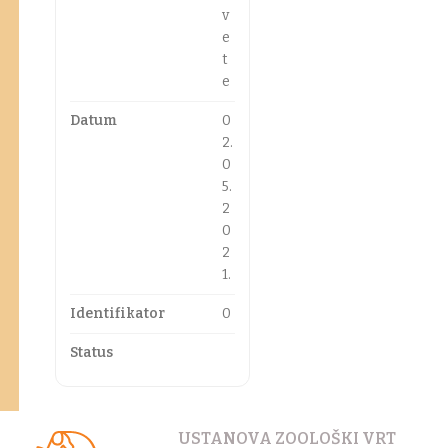
v
e
t
e
Datum
0
2.
0
5.
2
0
2
1.
Identifikator
0
Status
USTANOVA ZOOLOŠKI VRT