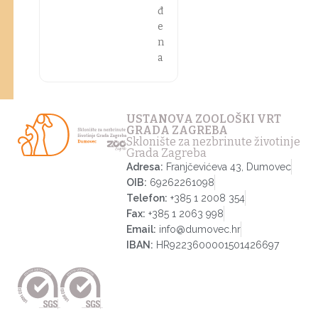
đ
e
n
a
USTANOVA ZOOLOŠKI VRT
GRADA ZAGREBA
Sklonište za nezbrinute životinje
Grada Zagreba
Adresa:
Franjčevićeva 43, Dumovec
OIB:
69262261098
Telefon:
+385 1 2008 354
Fax:
+385 1 2063 998
Email:
info@dumovec.hr
IBAN:
HR9223600001501426697