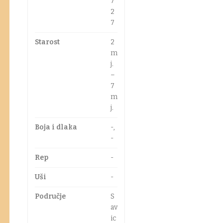
7
2
7
Starost
2
m
j.
–
7
m
j.
Boja i dlaka
-,
-
Rep
-
Uši
-
Područje
S
av
ic