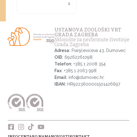
a
USTANOVA ZOOLOŠKI VRT
GRADA ZAGREBA
Sklonište za nezbrinute životinje
Grada Zagreba
Adresa:
Franjčevićeva 43, Dumovec
OIB:
69262261098
Telefon:
+385 1 2008 354
Fax:
+385 1 2063 998
Email:
info@dumovec.hr
IBAN:
HR9223600001501426697
INFOCENTAR
O NAMA
NOVOSTI
KONTAKT