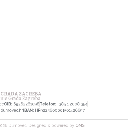
 GRADA ZAGREBA
tinje Grada Zagreba
ec
OIB:
69262261098
Telefon:
+385 1 2008 354
@dumovec.hr
IBAN:
HR9223600001501426697
026 Dumovec. Designed & powered by
QMS