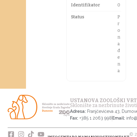
Identifikator
0
Status
P
r
o
n
a
đ
e
n
a
USTANOVA ZOOLOŠKI VRT
Sklonište za nezbrinute živo
Adresa:
Franjčevićeva 43, Dumov
Fax:
+385 1 2063 998
Email:
info
© 2