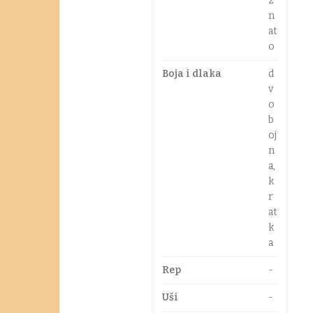
z
n
at
o
Boja i dlaka
d
v
o
b
oj
n
a,
k
r
at
k
a
Rep
-
Uši
-