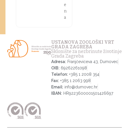
e
n
a
USTANOVA ZOOLOŠKI VRT
GRADA ZAGREBA
Sklonište za nezbrinute životinje
Grada Zagreba
Adresa:
Franjčevićeva 43, Dumovec
OIB:
69262261098
Telefon:
+385 1 2008 354
Fax:
+385 1 2063 998
Email:
info@dumovec.hr
IBAN:
HR9223600001501426697