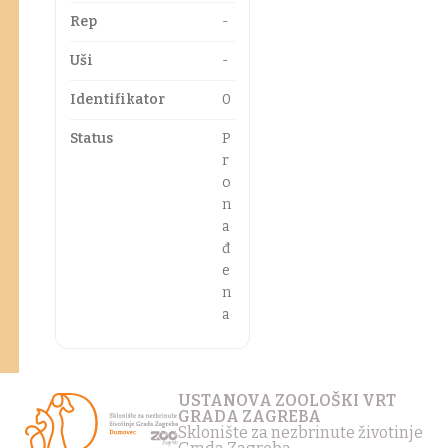
Rep
-
Uši
-
Identifikator
0
Status
P
r
o
n
a
đ
e
n
a
USTANOVA ZOOLOŠKI VRT
GRADA ZAGREBA
Sklonište za nezbrinute životinje