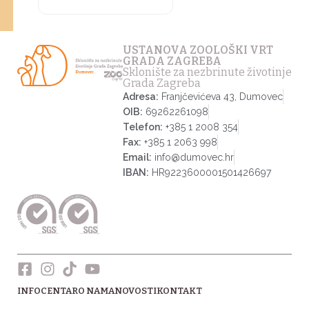
USTANOVA ZOOLOŠKI VRT
GRADA ZAGREBA
Sklonište za nezbrinute životinje
Grada Zagreba
Adresa:
Franjčevićeva 43, Dumovec
OIB:
69262261098
Telefon:
+385 1 2008 354
Fax:
+385 1 2063 998
Email:
info@dumovec.hr
IBAN:
HR9223600001501426697
INFOCENTAR
O NAMA
NOVOSTI
KONTAKT