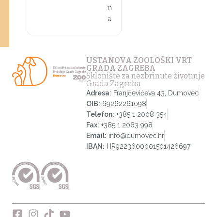
n
a
USTANOVA ZOOLOŠKI VRT
GRADA ZAGREBA
Sklonište za nezbrinute životinje
Grada Zagreba
Adresa:
Franjčevićeva 43, Dumovec
OIB:
69262261098
Telefon:
+385 1 2008 354
Fax:
+385 1 2063 998
Email:
info@dumovec.hr
IBAN:
HR9223600001501426697