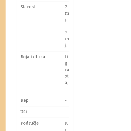
Starost
2
m
j.
–
7
m
j.
Boja i dlaka
ti
g
ra
st
a,
-
Rep
-
Uši
-
Područje
K
r