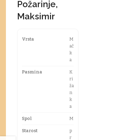
Požarinje,
Maksimir
Vrsta
M
ač
k
a
Pasmina
K
ri
ža
n
k
a
Spol
M
Starost
p
r