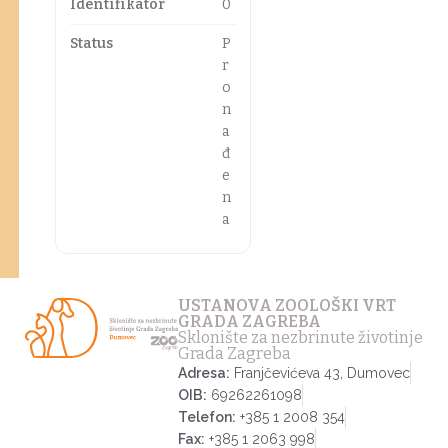
Identifikator
0
Status
P
r
o
n
a
đ
e
n
a
USTANOVA ZOOLOŠKI VRT
GRADA ZAGREBA
Sklonište za nezbrinute životinje
Grada Zagreba
Adresa:
Franjčevićeva 43, Dumovec
OIB:
69262261098
Telefon:
+385 1 2008 354
Fax:
+385 1 2063 998