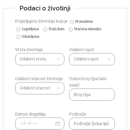
Podaci o životinji
Prijavljujem životinju koja je:
Pronađena
Izgubljena
Traži dom
Vraćena vlasniku
Udomljena
Vrsta životinje
Odaberi spol
Odaberi starost životinje
Unesi broj čipa (ako
znaš)
Datum događaja
Područje