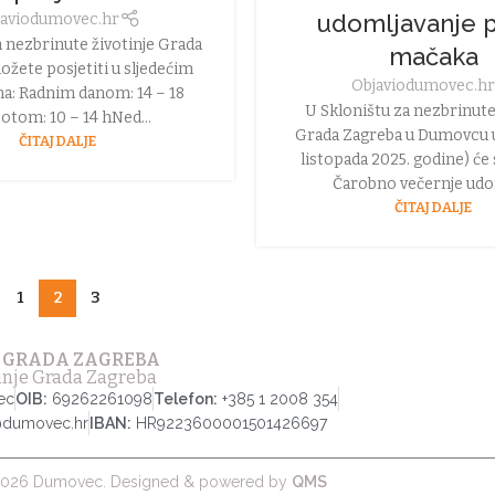
udomljavanje p
avio
dumovec.hr
a nezbrinute životinje Grada
mačaka
žete posjetiti u sljedećim
Objavio
dumovec.h
a: Radnim danom: 14 – 18
U Skloništu za nezbrinute
otom: 10 – 14 hNed...
Grada Zagreba u Dumovcu u
ČITAJ DALJE
listopada 2025. godine) će 
Čarobno večernje udom
ČITAJ DALJE
1
2
3
 GRADA ZAGREBA
tinje Grada Zagreba
ec
OIB:
69262261098
Telefon:
+385 1 2008 354
@dumovec.hr
IBAN:
HR9223600001501426697
026 Dumovec. Designed & powered by
QMS