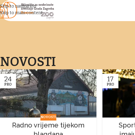
Skip to navigation
Skip to main content
NOVOSTI
24
17
PRO
PRO
NOVOSTI
Radno vrijeme tijekom
Sport
blagdana
imaj