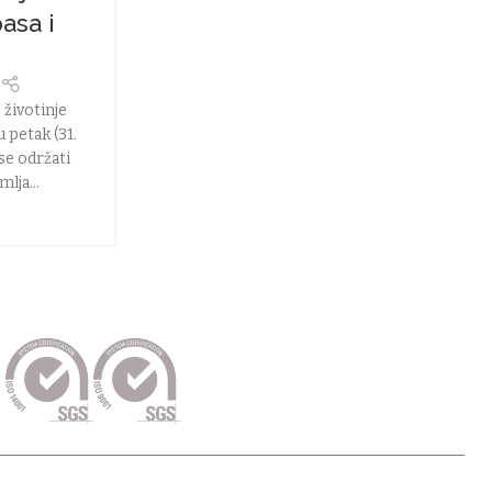
asa i
r
 životinje
 petak (31.
se održati
lja...