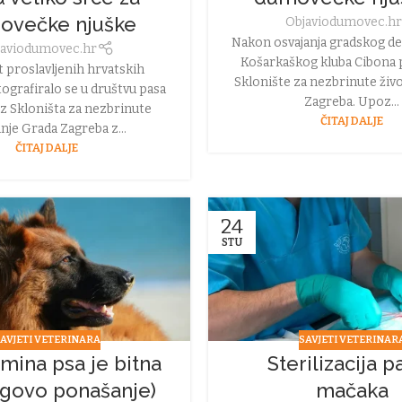
ovečke njuške
Objavio
dumovec.h
Nakon osvajanja gradskog der
avio
dumovec.hr
Košarkaškog kluba Cibona p
 proslavljenih hrvatskih
Sklonište za nezbrinute živ
ografiralo se u društvu pasa
Zagreba. Upoz...
iz Skloništa za nezbrinute
ČITAJ DALJE
inje Grada Zagreba z...
ČITAJ DALJE
24
STU
AVJETI VETERINARA
SAVJETI VETERINAR
mina psa je bitna
Sterilizacija p
egovo ponašanje)
mačaka