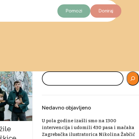
Pomozi
Doniraj
Nedavno objavljeno
U pola godine izašli smo na 1300
žile
intervencija i udomili 430 pasa i mačaka
Zagrebačka ilustratorica Nikolina Žabčić
škice