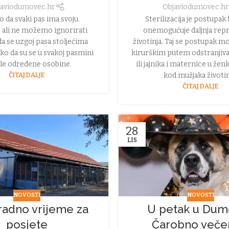
avio
dumovec.hr
Objavio
dumovec.h
 da svaki pas ima svoju
Sterilizacija je postupak
 ali ne možemo ignorirati
onemogućuje daljnja rep
da se uzgoj pasa stoljećima
životinja. Taj se postupak m
ko da su se u svakoj pasmini
kirurškim putem odstranjiva
ale određene osobine.
ili jajnika i maternice u ženk
ČITAJ DALJE
kod mužjaka životin
ČITAJ DALJE
28
LIS
NOVOSTI
NOVOSTI
radno vrijeme za
U petak u Dum
posjete
Čarobno veče