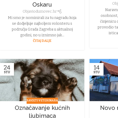
Oskaru
Obj
Naravno
Objavio
dumovec.hr
osobnost,
Mi smo je nominirali za tu nagradu koja
činjenicu 
se dodjeljuje najboljem volonteru s
provodio ta
područja Grada Zagreba u aktualnoj
istic
godini, no u iznimno jak...
ČITAJ DALJE
24
14
STU
STU
SAVJETI VETERINARA
Označavanje kućnih
Novo 
ljubimaca