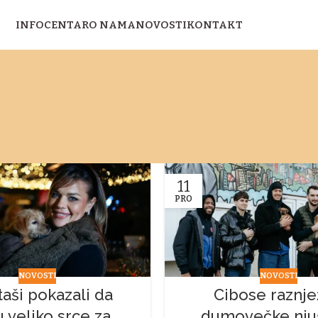
INFOCENTAR
O NAMA
NOVOSTI
KONTAKT
11
PRO
NOVOSTI
NOVOSTI
aši pokazali da
Cibose raznje
u veliko srce za
dumovečke nju