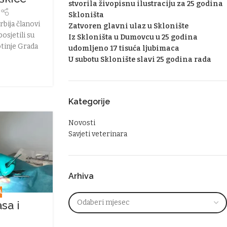
stvorila živopisnu ilustraciju za 25 godina
r
Skloništa
bija članovi
Zatvoren glavni ulaz u Sklonište
osjetili su
Iz Skloništa u Dumovcu u 25 godina
otinje Grada
udomljeno 17 tisuća ljubimaca
U subotu Sklonište slavi 25 godina rada
Kategorije
Novosti
Savjeti veterinara
Arhiva
A
asa i