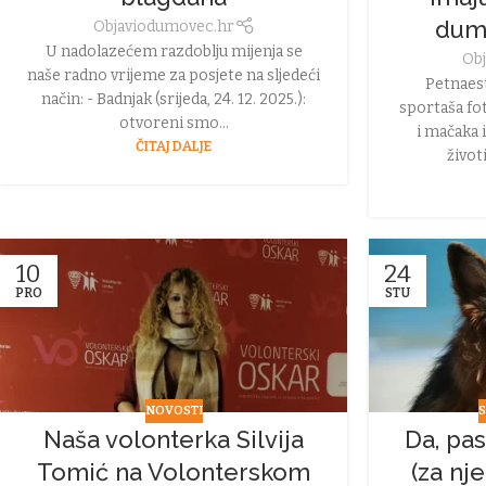
dum
Objavio
dumovec.hr
U nadolazećem razdoblju mijenja se
Obj
naše radno vrijeme za posjete na sljedeći
Petnaest
način: - Badnjak (srijeda, 24. 12. 2025.):
sportaša fot
otvoreni smo...
i mačaka 
ČITAJ DALJE
život
10
24
PRO
STU
NOVOSTI
S
Naša volonterka Silvija
Da, pas
Tomić na Volonterskom
(za nj