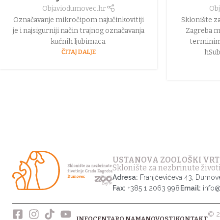
Objavio
dumovec.hr
Obj
Označavanje mikročipom najučinkovitiji
Sklonište z
je i najsigurniji način trajnog označavanja
Zagreba mo
kućnih ljubimaca.
terminim
ČITAJ DALJE
hSub
USTANOVA ZOOLOŠKI VRT
Sklonište za nezbrinute živo
Adresa:
Franjčevićeva 43, Dumov
Fax:
+385 1 2063 998
Email:
info
© 2
INFOCENTAR
O NAMA
NOVOSTI
KONTAKT