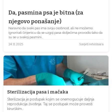
Da, pasmina psa je bitna (za
njegovo ponašanje)
Naravno da svaki pas ima svoju osobnost, ali ne možemo
ignorirati činjenicu da se uzgoj pasa stoljećima provodio tako da
su se u svakoj pasmini…
24.11.2025
Savjeti veterinara
Sterilizacija pasa i mačaka
Sterilizacija je postupak kojim se onemogućuje daljnja
reprodukcija životinja. Taj se postupak može provesti
kirurškim…