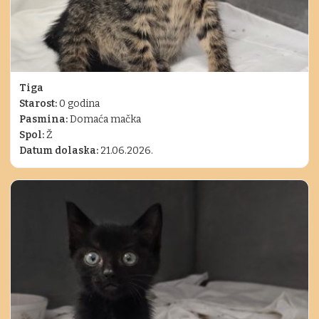
Tiga
Starost:
0 godina
Pasmina:
Domaća mačka
Spol:
Ž
Datum dolaska:
21.06.2026.