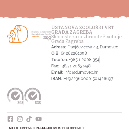
USTANOVA ZOOLOŠKI VRT
GRADA ZAGREBA
Sklonište za nezbrinute životinje
Grada Zagreba
Adresa:
Franjčevićeva 43, Dumovec
OIB:
69262261098
Telefon:
+385 1 2008 354
Fax:
+385 1 2063 998
Email:
info@dumovec.hr
IBAN:
HR9223600001501426697
INFOCENTAR
O NAMA
NOVOSTI
KONTAKT