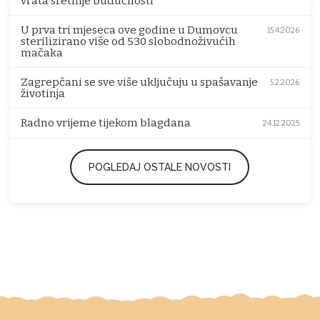
vrata sretnije budućnosti
U prva tri mjeseca ove godine u Dumovcu
15.4.2026
sterilizirano više od 530 slobodnoživućih
mačaka
Zagrepčani se sve više uključuju u spašavanje
5.2.2026
životinja
Radno vrijeme tijekom blagdana
24.12.2025
POGLEDAJ OSTALE NOVOSTI