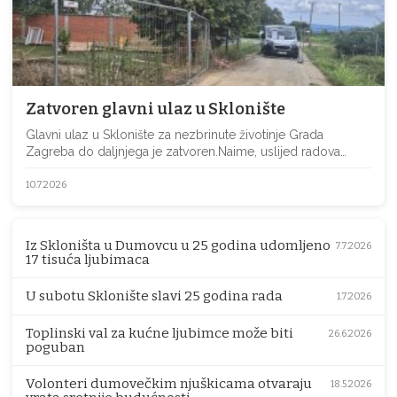
Zatvoren glavni ulaz u Sklonište
Glavni ulaz u Sklonište za nezbrinute životinje Grada
Zagreba do daljnjega je zatvoren.Naime, uslijed radova…
10.7.2026
Iz Skloništa u Dumovcu u 25 godina udomljeno
7.7.2026
17 tisuća ljubimaca
U subotu Sklonište slavi 25 godina rada
1.7.2026
Toplinski val za kućne ljubimce može biti
26.6.2026
poguban
Volonteri dumovečkim njuškicama otvaraju
18.5.2026