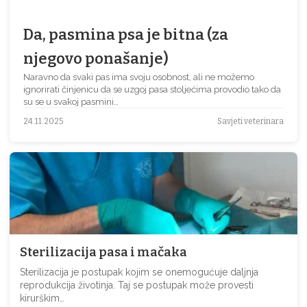
Da, pasmina psa je bitna (za
njegovo ponašanje)
Naravno da svaki pas ima svoju osobnost, ali ne možemo
ignorirati činjenicu da se uzgoj pasa stoljećima provodio tako da
su se u svakoj pasmini…
24.11.2025
Savjeti veterinara
Sterilizacija pasa i mačaka
Sterilizacija je postupak kojim se onemogućuje daljnja
reprodukcija životinja. Taj se postupak može provesti
kirurškim…