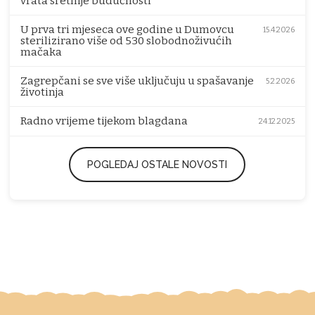
vrata sretnije budućnosti
U prva tri mjeseca ove godine u Dumovcu
15.4.2026
sterilizirano više od 530 slobodnoživućih
mačaka
Zagrepčani se sve više uključuju u spašavanje
5.2.2026
životinja
Radno vrijeme tijekom blagdana
24.12.2025
POGLEDAJ OSTALE NOVOSTI