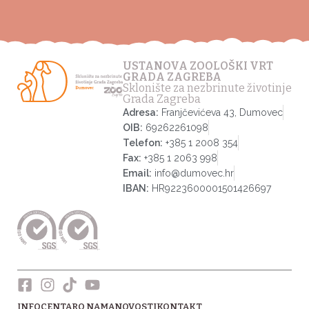
USTANOVA ZOOLOŠKI VRT
GRADA ZAGREBA
Sklonište za nezbrinute životinje
Grada Zagreba
Adresa:
Franjčevićeva 43, Dumovec
OIB:
69262261098
Telefon:
+385 1 2008 354
Fax:
+385 1 2063 998
Email:
info@dumovec.hr
IBAN:
HR9223600001501426697
INFOCENTAR
O NAMA
NOVOSTI
KONTAKT