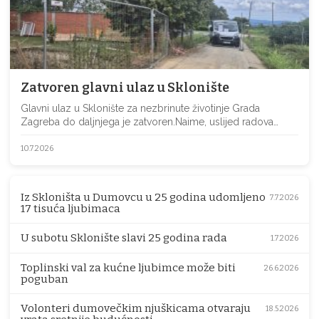
Zatvoren glavni ulaz u Sklonište
Glavni ulaz u Sklonište za nezbrinute životinje Grada
Zagreba do daljnjega je zatvoren.Naime, uslijed radova…
10.7.2026
Iz Skloništa u Dumovcu u 25 godina udomljeno
7.7.2026
17 tisuća ljubimaca
U subotu Sklonište slavi 25 godina rada
1.7.2026
Toplinski val za kućne ljubimce može biti
26.6.2026
poguban
Volonteri dumovečkim njuškicama otvaraju
18.5.2026