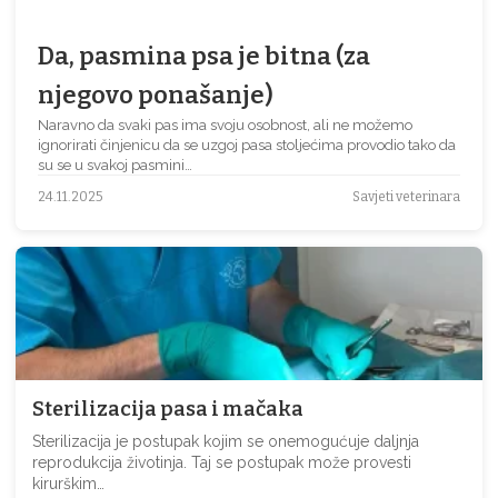
Da, pasmina psa je bitna (za
njegovo ponašanje)
Naravno da svaki pas ima svoju osobnost, ali ne možemo
ignorirati činjenicu da se uzgoj pasa stoljećima provodio tako da
su se u svakoj pasmini…
24.11.2025
Savjeti veterinara
Sterilizacija pasa i mačaka
Sterilizacija je postupak kojim se onemogućuje daljnja
reprodukcija životinja. Taj se postupak može provesti
kirurškim…