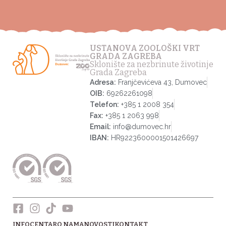
USTANOVA ZOOLOŠKI VRT
GRADA ZAGREBA
Sklonište za nezbrinute životinje
Grada Zagreba
Adresa:
Franjčevićeva 43, Dumovec
OIB:
69262261098
Telefon:
+385 1 2008 354
Fax:
+385 1 2063 998
Email:
info@dumovec.hr
IBAN:
HR9223600001501426697
INFOCENTAR
O NAMA
NOVOSTI
KONTAKT