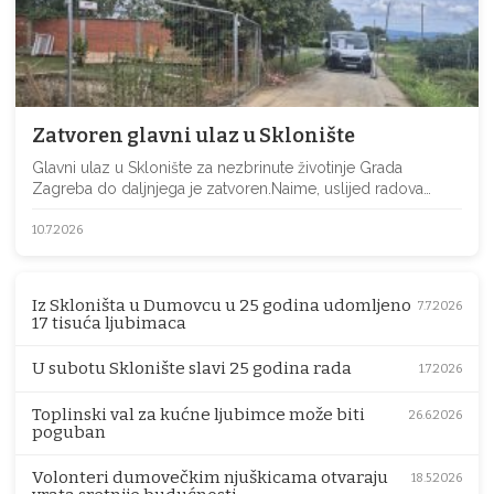
Zatvoren glavni ulaz u Sklonište
Glavni ulaz u Sklonište za nezbrinute životinje Grada
Zagreba do daljnjega je zatvoren.Naime, uslijed radova…
10.7.2026
Iz Skloništa u Dumovcu u 25 godina udomljeno
7.7.2026
17 tisuća ljubimaca
U subotu Sklonište slavi 25 godina rada
1.7.2026
Toplinski val za kućne ljubimce može biti
26.6.2026
poguban
Volonteri dumovečkim njuškicama otvaraju
18.5.2026