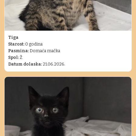
Tiga
Starost:
0 godina
Pasmina:
Domaća mačka
Spol:
Ž
Datum dolaska:
21.06.2026.