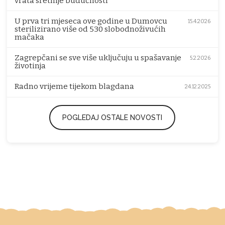
vrata sretnije budućnosti
U prva tri mjeseca ove godine u Dumovcu
15.4.2026
sterilizirano više od 530 slobodnoživućih
mačaka
Zagrepčani se sve više uključuju u spašavanje
5.2.2026
životinja
Radno vrijeme tijekom blagdana
24.12.2025
POGLEDAJ OSTALE NOVOSTI